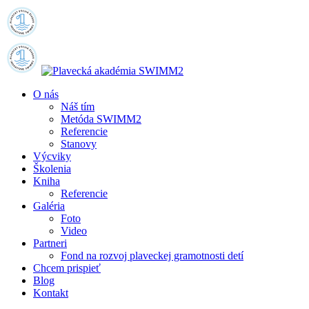
O nás
Náš tím
Metóda SWIMM2
Referencie
Stanovy
Výcviky
Školenia
Kniha
Referencie
Galéria
Foto
Video
Partneri
Fond na rozvoj plaveckej gramotnosti detí
Chcem prispieť
Blog
Kontakt