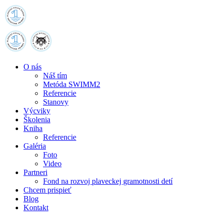
O nás
Náš tím
Metóda SWIMM2
Referencie
Stanovy
Výcviky
Školenia
Kniha
Referencie
Galéria
Foto
Video
Partneri
Fond na rozvoj plaveckej gramotnosti detí
Chcem prispieť
Blog
Kontakt