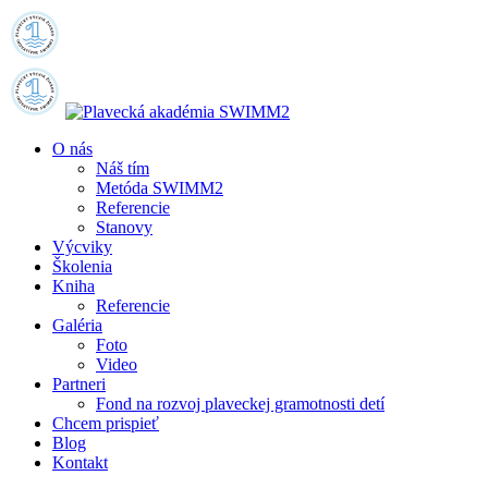
O nás
Náš tím
Metóda SWIMM2
Referencie
Stanovy
Výcviky
Školenia
Kniha
Referencie
Galéria
Foto
Video
Partneri
Fond na rozvoj plaveckej gramotnosti detí
Chcem prispieť
Blog
Kontakt